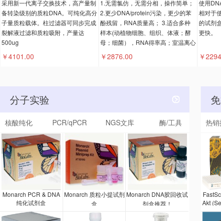
采用新一代离子交换技术，高产量制
1.无需氯仿，无需分相，操作简单；
使用DN
备转染级别的质粒DNA。可纯化高分
2.更少DNA/protein污染，更少的苯
相对于使
子量质粒载体。柱过滤器可同步完成
酚残留，RNA质量高； 3.适合多种
的试剂
裂解液过滤和质粒吸附，产量达
样本(动植物细胞、组织、体液；酵
更快。
500ug
母；细菌），RNA得率高；室温离心
。
￥4101.00
￥2876.00
￥2294
分子实验
免
核酸纯化
PCR/qPCR
NGS文库
酶/工具
热销
Monarch PCR & DNA
Monarch 质粒小提试剂
Monarch DNA胶回收试
FastS
纯化试剂盒
Akt (S
盒
剂盒推荐！
剂盒是