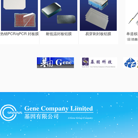
热销PCR/qPCR 封板膜
耐低温封板铝膜
易穿刺封板铝膜
单道移
温消毒
料，长
会损坏
精湛设
持柄和
无论是
还是推
程动作
进行的
调整由
改为两
调整容
套。锨
自由行
不会