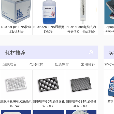
疫吸附剂
试剂
Ser
的 A
NucleoSpin RNA快速
NucleoZol RNA通用提
NucleoBond超纯去内
Apopt
Sampl
提取试剂盒
取试剂
毒素质粒中抽试剂盒
的方法
被激活
该试剂
一抗和
耗材推荐
实
种抗体
印
细胞培养
PCR耗材
低温冻存
常用推荐
实验
细胞培养/96孔成像微孔
细胞培养/96孔成像微孔
细胞培养/384孔成像微
多功
板（白）
板（黑）
孔板（黑）