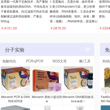
采用新一代离子交换技术，高产量制
1.无需氯仿，无需分相，操作简单；
使用DN
备转染级别的质粒DNA。可纯化高分
2.更少DNA/protein污染，更少的苯
相对于使
子量质粒载体。柱过滤器可同步完成
酚残留，RNA质量高； 3.适合多种
的试剂
裂解液过滤和质粒吸附，产量达
样本(动植物细胞、组织、体液；酵
更快。
500ug
母；细菌），RNA得率高；室温离心
。
￥4101.00
￥2876.00
￥2294
分子实验
免
核酸纯化
PCR/qPCR
NGS文库
酶/工具
热销
Monarch PCR & DNA
Monarch 质粒小提试剂
Monarch DNA胶回收试
FastS
纯化试剂盒
Akt (S
盒
剂盒推荐！
剂盒是