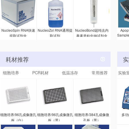
疫吸附剂
试剂
Ser
的 A
NucleoSpin RNA快速
NucleoZol RNA通用提
NucleoBond超纯去内
Apopt
Sampl
提取试剂盒
取试剂
毒素质粒中抽试剂盒
的方法
被激活
该试剂
一抗和
耗材推荐
实
种抗体
印
细胞培养
PCR耗材
低温冻存
常用推荐
实验
细胞培养/96孔成像微孔
细胞培养/96孔成像微孔
细胞培养/384孔成像微
多功
板（白）
板（黑）
孔板（黑）