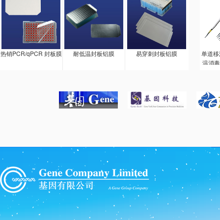
热销PCR/qPCR 封板膜
耐低温封板铝膜
易穿刺封板铝膜
单道移
温消毒
料，长
会损坏
精湛设
持柄和
无论是
还是推
程动作
进行的
调整由
改为两
调整容
套。锨
自由行
不会