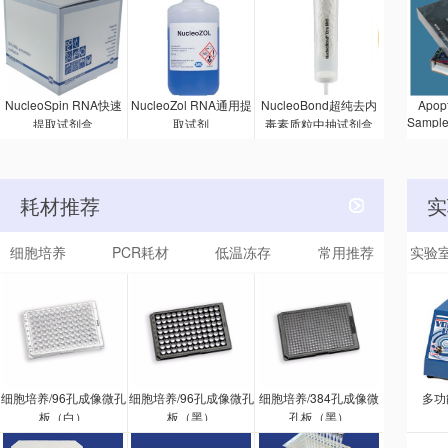
疫吸附剂
试剂
Ser
的 A
NucleoSpin RNA快速
NucleoZol RNA通用提
NucleoBond超纯去内
Apopt
Sampl
提取试剂盒
取试剂
毒素质粒中抽试剂盒
的方法
被激活
该试剂
一抗和
耗材推荐
实
种抗体
印
细胞培养
PCR耗材
低温冻存
常用推荐
实验
细胞培养/96孔成像微孔
细胞培养/96孔成像微孔
细胞培养/384孔成像微
多功
板（白）
板（黑）
孔板（黑）