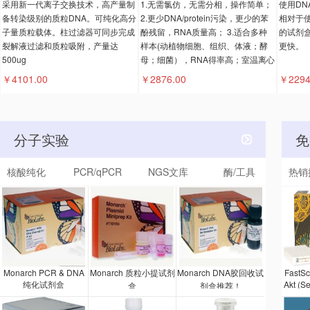
采用新一代离子交换技术，高产量制
1.无需氯仿，无需分相，操作简单；
使用DN
备转染级别的质粒DNA。可纯化高分
2.更少DNA/protein污染，更少的苯
相对于使
子量质粒载体。柱过滤器可同步完成
酚残留，RNA质量高； 3.适合多种
的试剂
裂解液过滤和质粒吸附，产量达
样本(动植物细胞、组织、体液；酵
更快。
500ug
母；细菌），RNA得率高；室温离心
。
￥4101.00
￥2876.00
￥2294
分子实验
免
核酸纯化
PCR/qPCR
NGS文库
酶/工具
热销
Monarch PCR & DNA
Monarch 质粒小提试剂
Monarch DNA胶回收试
FastS
纯化试剂盒
Akt (S
盒
剂盒推荐！
剂盒是