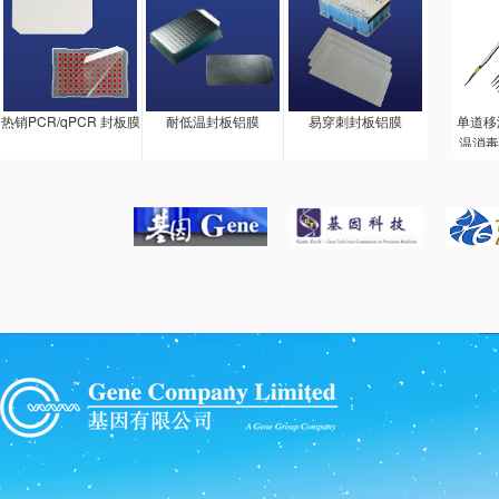
热销PCR/qPCR 封板膜
耐低温封板铝膜
易穿刺封板铝膜
单道移
温消毒
料，长
会损坏
精湛设
持柄和
无论是
还是推
程动作
进行的
调整由
改为两
调整容
套。锨
自由行
不会