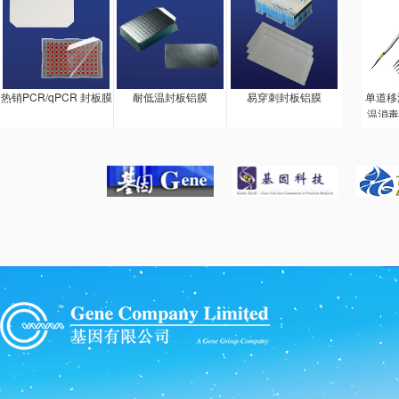
热销PCR/qPCR 封板膜
耐低温封板铝膜
易穿刺封板铝膜
单道移
温消毒
料，长
会损坏
精湛设
持柄和
无论是
还是推
程动作
进行的
调整由
改为两
调整容
套。锨
自由行
不会