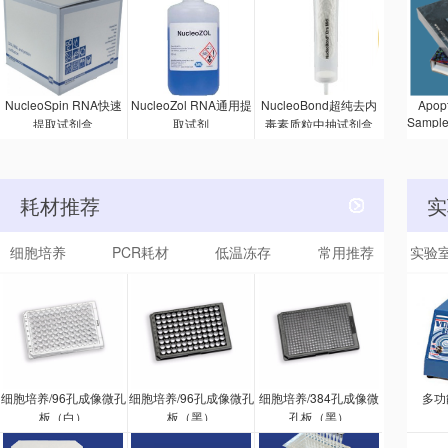
疫吸附剂
试剂
Ser
的 A
NucleoSpin RNA快速
NucleoZol RNA通用提
NucleoBond超纯去内
Apopt
Sampl
提取试剂盒
取试剂
毒素质粒中抽试剂盒
的方法
被激活
该试剂
一抗和
耗材推荐
实
种抗体
印
细胞培养
PCR耗材
低温冻存
常用推荐
实验
细胞培养/96孔成像微孔
细胞培养/96孔成像微孔
细胞培养/384孔成像微
多功
板（白）
板（黑）
孔板（黑）