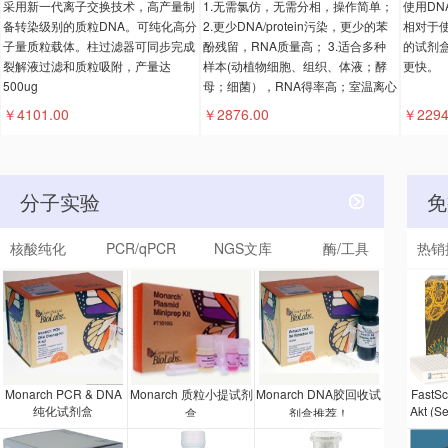
采用新一代离子交换技术，高产量制
1.无需氯仿，无需分相，操作简单；
使用DN
备转染级别的质粒DNA。可纯化高分
2.更少DNA/protein污染，更少的苯
相对于使
子量质粒载体。柱过滤器可同步完成
酚残留，RNA质量高； 3.适合多种
的试剂
裂解液过滤和质粒吸附，产量达
样本(动植物细胞、组织、体液；酵
更快。
500ug
母；细菌），RNA得率高；室温离心
。
￥4101.00
￥2876.00
￥2294
分子实验
免
核酸纯化
PCR/qPCR
NGS文库
酶/工具
热销
Monarch PCR & DNA
Monarch 质粒小提试剂
Monarch DNA胶回收试
FastS
纯化试剂盒
Akt (S
盒
剂盒推荐！
剂盒是