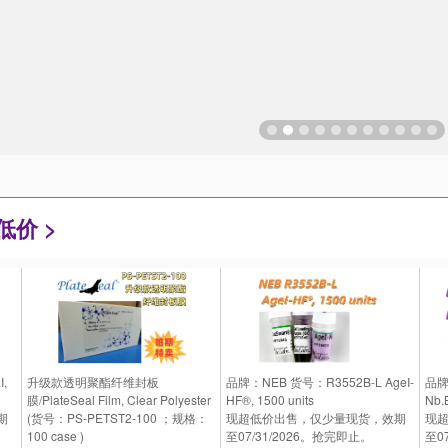
价 >
,
升级款透明聚酯纤维封板
品牌：NEB 货号：R3552B-L AgeI-
品牌
膜/PlateSeal Film, Clear Polyester
HF®, 1500 units
Nb.B
期
(货号：PS-PETST2-100 ；规格：
现超低价出售，仅少量现货，效期
现
100 case )
至07/31/2026。抢完即止。
至0