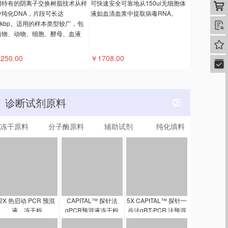
用特有的阴离子交换树脂技术从样
可快速安全可靠地从150ul无细胞体
购
中纯化DNA，片段可长达
液如血清血浆中提取病毒RNA。
0kbp。适用的样本类型较广，包
查
植物、动物、细胞、酵母、血液
我的
。
250.00
￥1708.00
快速
诊断试剂原料
冻干原料
分子酶原料
辅助试剂
纯化填料
2X 热启动 PCR 预混
CAPITAL™ 探针法
5X CAPITAL™ 探针一
液，冻干粉
qPCR预混液冻干粉
步法qRT-PCR 法预混
液，冻干粉