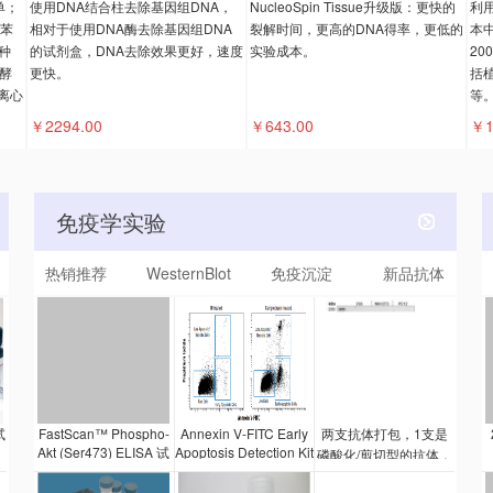
单；
使用DNA结合柱去除基因组DNA，
NucleoSpin Tissue升级版：更快的
利
的苯
相对于使用DNA酶去除基因组DNA
裂解时间，更高的DNA得率，更低的
本
种
的试剂盒，DNA去除效果更好，速度
实验成本。
20
酵
更快。
括
离心
等
￥2294.00
￥643.00
￥1
免疫学实验
热销推荐
WesternBlot
免疫沉淀
新品抗体
试
FastScan™ Phospho-
Annexin V-FITC Early
两支抗体打包，1支是
Akt (Ser473) ELISA 试
Apoptosis Detection Kit
磷酸化/剪切型的抗体，
能让研究人员检测某个
剂盒是一种夹心酶联免
1支是总蛋白抗体。质
细胞群的早期凋亡细