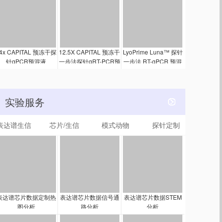
4x CAPITAL 预冻干探
12.5X CAPITAL 预冻干
LyoPrime Luna™ 探针
针qPCR预混液
一步法探针qRT-PCR预
一步法 RT-qPCR 预混
混液
冻干粉（含 UDG）
实验服务
表达谱生信
芯片/生信
模式动物
探针定制
表达谱芯片数据定制热
表达谱芯片数据信号通
表达谱芯片数据STEM
图分析
路分析
分析