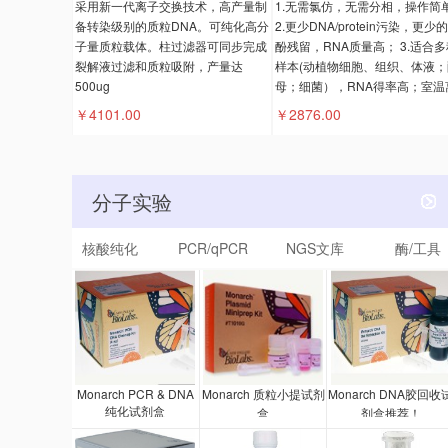
采用新一代离子交换技术，高产量制
1.无需氯仿，无需分相，操作简
备转染级别的质粒DNA。可纯化高分
2.更少DNA/protein污染，更少
子量质粒载体。柱过滤器可同步完成
酚残留，RNA质量高； 3.适合多
裂解液过滤和质粒吸附，产量达
样本(动植物细胞、组织、体液；
500ug
母；细菌），RNA得率高；室温
。
￥4101.00
￥2876.00
分子实验
核酸纯化
PCR/qPCR
NGS文库
酶/工具
Monarch PCR & DNA
Monarch 质粒小提试剂
Monarch DNA胶回收
纯化试剂盒
盒
剂盒推荐！