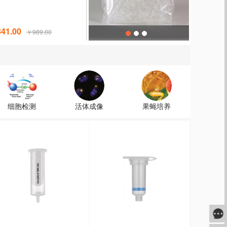
41.00
￥989.00
细胞检测
活体成像
果蝇培养
咨