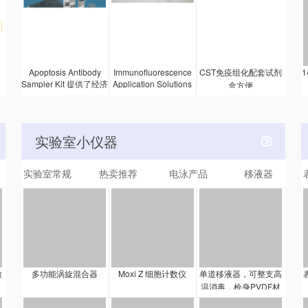
疫吸附剂检测 (ELISA)
量上乘，更划算。
胞。膜联蛋白 V-FITC
试剂盒，能检测在
接合蛋白会结合表达磷
Ser473 位点被磷酸化
脂酰丝氨酸（一种早期
的 Akt 的内源水平。
凋亡标记物）的细胞表
面。细胞用碘化丙啶
内
Apoptosis Antibody
Immunofluorescence
CST免疫组化配套试剂
1
(PI) 染色，PI 是一种无
Sampler Kit 提供了经济
Application Solutions
盒方便
法渗透细胞的 DNA 染
Kit 旨在便利地提供对细
的方法以检测激活和未
料，能指示坏死细胞。
胞培养物 (IF-IC) 或冷冻
被激活的半胱天冬酶。
细胞同时用 PI 和膜联蛋
样品 (IF-F) 进行免疫荧
该试剂盒包含了够量的
白 V-FITC 染色能指示
光分析所需的主要支持
一抗和二抗的，可对每
实验室小仪器
出较晚阶段的凋亡和早
试剂。该试剂盒中的试
种抗体进行两次蛋白质
期坏死。该试剂盒提供
剂已使用我们的 IF 批准
印迹法实验。
的试剂足以进行 100 次
实验室常规
热卖推荐
电泳产品
移液器
抗体充分验证，并且用
检测（250 μl 检测
该试剂盒的建议实验步
量）。
骤可顺利进行，以确保
精确和可重复的结果。
该试剂盒包含的试剂足
以进行 100 次检测，每
次 100 µl 检测量。
微
多功能涡旋混合器
Moxi Z 细胞计数仪
单道移液器，可整支高
温消毒，枪身PVDF材
料，长时间紫外照射不