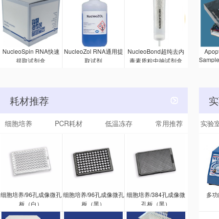
疫吸附剂
试剂
Ser
的 A
NucleoSpin RNA快速
NucleoZol RNA通用提
NucleoBond超纯去内
Apopt
Sampl
提取试剂盒
取试剂
毒素质粒中抽试剂盒
的方法
被激活
该试剂
一抗和
耗材推荐
实
种抗体
印
细胞培养
PCR耗材
低温冻存
常用推荐
实验
细胞培养/96孔成像微孔
细胞培养/96孔成像微孔
细胞培养/384孔成像微
多功
板（白）
板（黑）
孔板（黑）