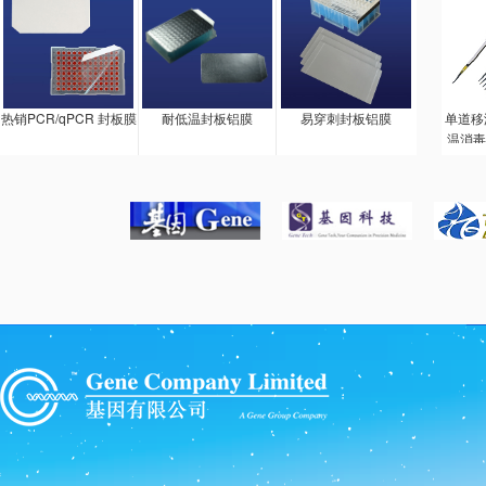
热销PCR/qPCR 封板膜
耐低温封板铝膜
易穿刺封板铝膜
单道移
温消毒
料，长
会损坏
精湛设
持柄和
无论是
还是推
程动作
进行的
调整由
改为两
调整容
套。锨
自由行
不会