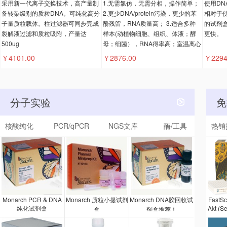
采用新一代离子交换技术，高产量制
1.无需氯仿，无需分相，操作简单；
使用DN
备转染级别的质粒DNA。可纯化高分
2.更少DNA/protein污染，更少的苯
相对于使
子量质粒载体。柱过滤器可同步完成
酚残留，RNA质量高； 3.适合多种
的试剂
裂解液过滤和质粒吸附，产量达
样本(动植物细胞、组织、体液；酵
更快。
500ug
母；细菌），RNA得率高；室温离心
。
￥4101.00
￥2876.00
￥2294
分子实验
免
核酸纯化
PCR/qPCR
NGS文库
酶/工具
热销
Monarch PCR & DNA
Monarch 质粒小提试剂
Monarch DNA胶回收试
FastS
纯化试剂盒
Akt (S
盒
剂盒推荐！
剂盒是