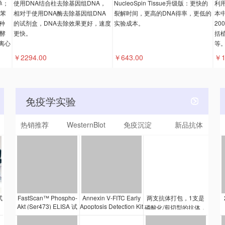
单；
使用DNA结合柱去除基因组DNA，
NucleoSpin Tissue升级版：更快的
利
的苯
相对于使用DNA酶去除基因组DNA
裂解时间，更高的DNA得率，更低的
本
种
的试剂盒，DNA去除效果更好，速度
实验成本。
20
酵
更快。
括
离心
等
￥2294.00
￥643.00
￥1
免疫学实验
热销推荐
WesternBlot
免疫沉淀
新品抗体
试
FastScan™ Phospho-
Annexin V-FITC Early
两支抗体打包，1支是
Akt (Ser473) ELISA 试
Apoptosis Detection Kit
磷酸化/剪切型的抗体，
能让研究人员检测某个
剂盒是一种夹心酶联免
1支是总蛋白抗体。质
细胞群的早期凋亡细