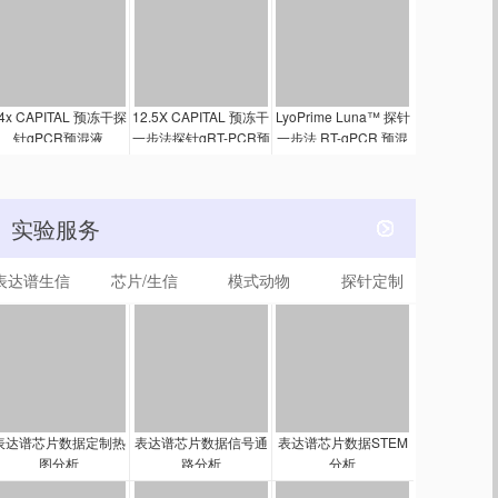
4x CAPITAL 预冻干探
12.5X CAPITAL 预冻干
LyoPrime Luna™ 探针
针qPCR预混液
一步法探针qRT-PCR预
一步法 RT-qPCR 预混
混液
冻干粉（含 UDG）
实验服务
表达谱生信
芯片/生信
模式动物
探针定制
表达谱芯片数据定制热
表达谱芯片数据信号通
表达谱芯片数据STEM
图分析
路分析
分析