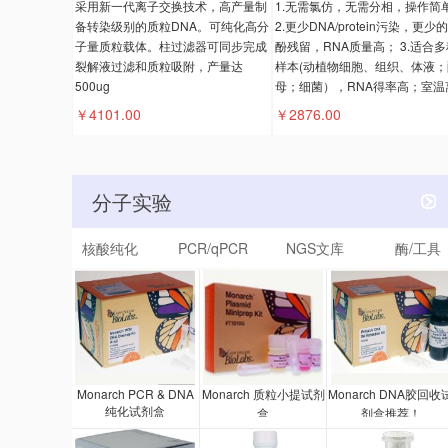
采用新一代离子交换技术，高产量制
1.无需氯仿，无需分相，操作简
备转染级别的质粒DNA。可纯化高分
2.更少DNA/protein污染，更少
子量质粒载体。柱过滤器可同步完成
酚残留，RNA质量高； 3.适合多
裂解液过滤和质粒吸附，产量达
样本(动植物细胞、组织、体液；
500ug
母；细菌），RNA得率高；室温
。
￥4101.00
￥2876.00
分子实验
核酸纯化
PCR/qPCR
NGS文库
酶/工具
Monarch PCR & DNA
Monarch 质粒小提试剂
Monarch DNA胶回收
纯化试剂盒
盒
剂盒推荐！