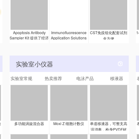
疫吸附剂检测 (ELISA)
量上乘，更划算。
胞。膜联蛋白 V-FITC
试剂盒，能检测在
接合蛋白会结合表达磷
Ser473 位点被磷酸化
脂酰丝氨酸（一种早期
的 Akt 的内源水平。
凋亡标记物）的细胞表
面。细胞用碘化丙啶
内
Apoptosis Antibody
Immunofluorescence
CST免疫组化配套试剂
1
(PI) 染色，PI 是一种无
Sampler Kit 提供了经济
Application Solutions
盒方便
法渗透细胞的 DNA 染
Kit 旨在便利地提供对细
的方法以检测激活和未
料，能指示坏死细胞。
胞培养物 (IF-IC) 或冷冻
被激活的半胱天冬酶。
细胞同时用 PI 和膜联蛋
样品 (IF-F) 进行免疫荧
该试剂盒包含了够量的
白 V-FITC 染色能指示
光分析所需的主要支持
一抗和二抗的，可对每
实验室小仪器
出较晚阶段的凋亡和早
试剂。该试剂盒中的试
种抗体进行两次蛋白质
期坏死。该试剂盒提供
剂已使用我们的 IF 批准
印迹法实验。
的试剂足以进行 100 次
实验室常规
热卖推荐
电泳产品
移液器
抗体充分验证，并且用
检测（250 μl 检测
该试剂盒的建议实验步
量）。
骤可顺利进行，以确保
精确和可重复的结果。
该试剂盒包含的试剂足
以进行 100 次检测，每
次 100 µl 检测量。
微
多功能涡旋混合器
Moxi Z 细胞计数仪
单道移液器，可整支高
温消毒，枪身PVDF材
料，长时间紫外照射不