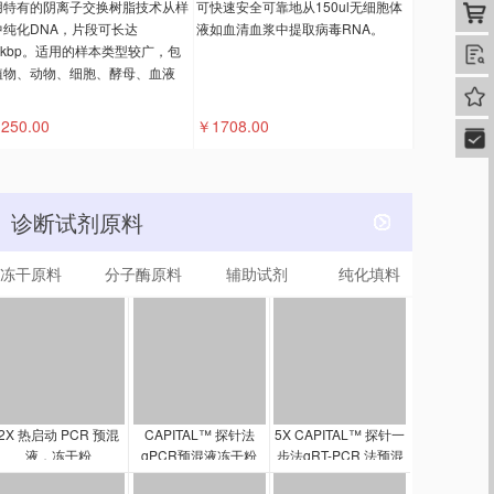
用特有的阴离子交换树脂技术从样
可快速安全可靠地从150ul无细胞体
购
中纯化DNA，片段可长达
液如血清血浆中提取病毒RNA。
0kbp。适用的样本类型较广，包
查
植物、动物、细胞、酵母、血液
我的
。
250.00
￥1708.00
快速
诊断试剂原料
冻干原料
分子酶原料
辅助试剂
纯化填料
2X 热启动 PCR 预混
CAPITAL™ 探针法
5X CAPITAL™ 探针一
液，冻干粉
qPCR预混液冻干粉
步法qRT-PCR 法预混
液，冻干粉