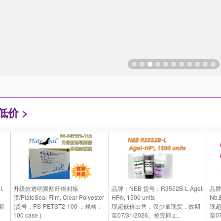
价 >
,
升级款透明聚酯纤维封板
品牌：NEB 货号：R3552B-L AgeI-
品牌
膜/PlateSeal Film, Clear Polyester
HF®, 1500 units
Nb.B
期
(货号：PS-PETST2-100 ；规格：
现超低价出售，仅少量现货，效期
现
100 case )
至07/31/2026。抢完即止。
至0