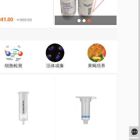
41.00
￥989.00
细胞检测
活体成像
果蝇培养
咨