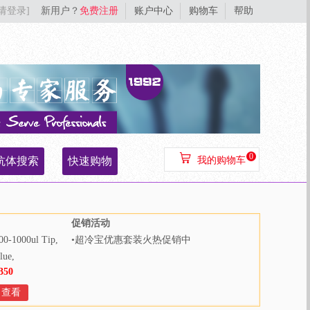
[请登录]
新用户？
免费注册
账户中心
购物车
帮助
0
抗体搜索
快速购物
我的购物车
促销活动
00-1000ul Tip,
•
超冷宝优惠套装火热促销中
lue,
350
000pcs/bag,
Bags/Case
查看