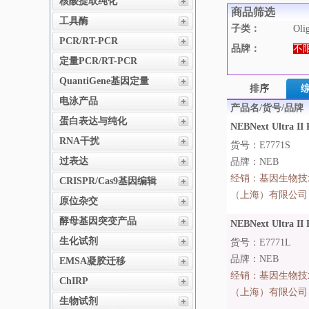
核酸提取纯化
商品筛选
工具酶
子类：
Ol
PCR/RT-PCR
品牌：
不
定量PCR/RT-PCR
QuantiGene基因定量
排序
电泳产品
产品名/货号/品牌
蛋白表达与纯化
NEBNext Ultra I
RNA干扰
货号：E7771S
过表达
品牌：NEB
经销：
基因生物技
CRISPR/Cas9基因编辑
（上海）有限公司
原位杂交
酵母基因突变产品
NEBNext Ultra I
生化试剂
货号：E7771L
品牌：NEB
EMSA凝胶迁移
经销：
基因生物技
ChIRP
（上海）有限公司
生物试剂