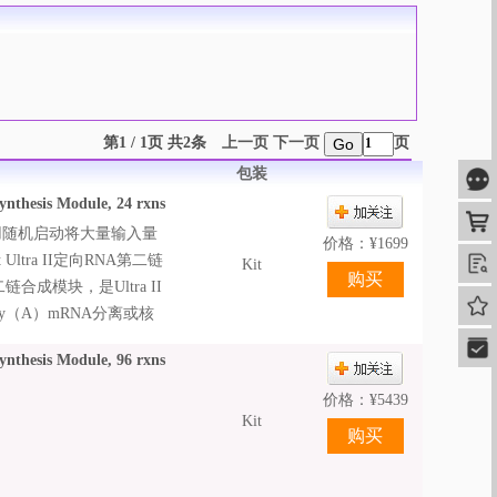
第1 / 1页 共2条
上一页
下一页
页
Go
包装
咨
hesis Module, 24 rxns
购
，可使用随机启动将大量输入量
价格：
¥
1699
ltra II定向RNA第二链
查
Kit
链合成模块，是Ultra II
我的
y（A）mRNA分离或核
制备高质量文库。
快速
hesis Module, 96 rxns
价格：
¥
5439
Kit