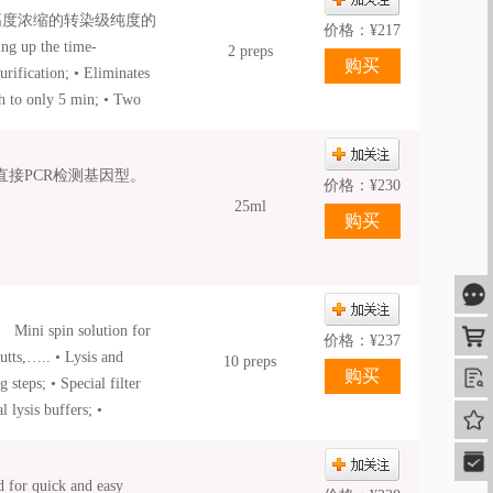
高度浓缩的转染级纯度的
价格：
¥
217
 up the time-
2 preps
rification; • Eliminates
 h to only 5 min; • Two
ions; • Highly
mplete solubilization of
直接PCR检测基因型。
价格：
¥
230
25ml
咨
n solution for
购
价格：
¥
237
utts,….. • Lysis and
10 preps
查
 steps; • Special filter
 lysis buffers; •
我的
no DNA loss; • No cross-
快速
de treated – free of
 for quick and easy