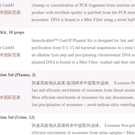
it GmbH
cleanup or concentration of PCR fragments from reaction m
术国际贸易
product with excellent quality is purified from the PCR mixt
procedure. DNA is bound to a Mini Filter using a novel buff
for a washing step has been eliminated, reducing hands-on-t
it, 10 preps
approximately 3 min, compared to 8 min required to other k
biotechrabbit™ GenUP Plasmid Kit is designed for fast and 
ready for use in all demanding molecular biology application
it GmbH
purification from 0.5–15 ml bacterial suspensions in a mini
digestion, ligation and sequencing.
术国际贸易
an alkaline lysis step and precipitating chromosomal DNA and
plasmid DNA is bound to a Mini Filter, washed and then elute
Typically, yields are up to 60 µg plasmid DNA from a 15 ml 
ion Sol (Plasma, 2)
depending on a plasmid copy number. The purified plasmid 
快速高效地从血浆/血清样本中提取外泌体。 Exosome Precipitat
in all demanding molecular biology applications, including 
fast and efficient enrichment of exosomes from blood serum
sequencing.
术国际贸易
Most efficient enrichment of exosomes for any downstream a
fast precipitation of exosomes – avoid tedious ultra centrifug
sample amount – procedure can be scaled up or down depen
ion Sol (Urine, 12)
快速高效地从尿液样本中提取外泌体。 Exosome Precipitation So
efficient enrichment of exosomes from urine samples • Most 