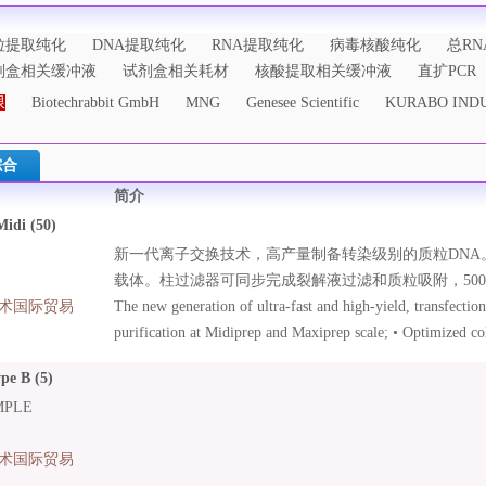
粒提取纯化
DNA提取纯化
RNA提取纯化
病毒核酸纯化
总RN
剂盒相关缓冲液
试剂盒相关耗材
核酸提取相关缓冲液
直扩PCR
限
Biotechrabbit GmbH
MNG
Genesee Scientific
KURABO INDU
综合
简介
idi (50)
新一代离子交换技术，高产量制备转染级别的质粒DNA
载体。柱过滤器可同步完成裂解液过滤和质粒吸附，500
术国际贸易
The new generation of ultra-fast and high-yield, transfect
purification at Midiprep and Maxiprep scale; • Optimized c
Midiprep in approximately 30 min, plasmid Maxiprep in 35 
pe B (5)
included: high filter flow rates, parallel lysate clearing and
MPLE
Improved silica material: typical yields of 250 μg (Midi) a
Transfection-grade plasmid DNA due to patented anion-exch
术国际贸易