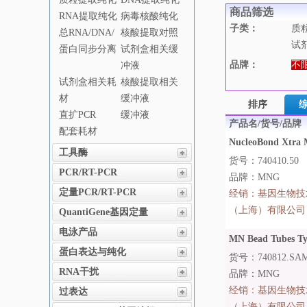
商品筛选
RNA提取纯化
病毒核酸纯化
子类：
质
总RNA/DNA/
核酸提取对照
试
蛋白同步分离
试剂盒相关缓
品牌：
不
冲液
试剂盒相关耗
核酸提取相关
材
缓冲液
排序
直扩PCR
缓冲液
产品名/货号/品牌
配套耗材
NucleoBond Xtra M
工具酶
货号：740410.50
PCR/RT-PCR
品牌：MNG
定量PCR/RT-PCR
经销：
基因生物技
（上海）有限公司
QuantiGene基因定量
电泳产品
MN Bead Tubes Ty
蛋白表达与纯化
货号：740812.SA
RNA干扰
品牌：MNG
经销：
基因生物技
过表达
（上海）有限公司