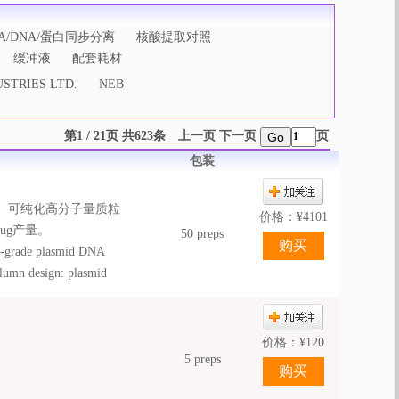
A/DNA/蛋白同步分离
核酸提取对照
缓冲液
配套耗材
STRIES LTD.
NEB
第1 / 21页 共623条
上一页
下一页
页
Go
包装
。可纯化高分子量质粒
价格：
¥
4101
ug产量。
50 preps
ion-grade plasmid DNA
olumn design: plasmid
min; • Column filter
 loading onto the column; •
nd 1000 μg (Maxi); •
价格：
¥
120
ange technology.
5 preps