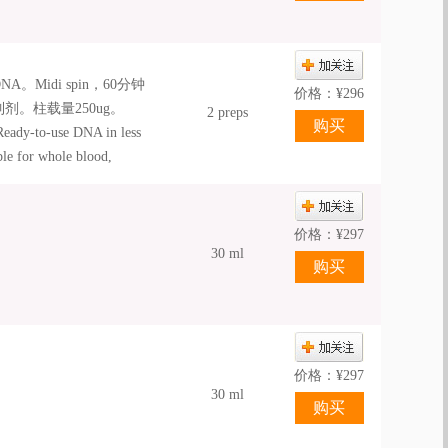
Midi spin，60分钟
价格：
¥
296
。柱载量250ug。
2 preps
Ready-to-use DNA in less
ble for whole blood,
high DNA yields.
价格：
¥
297
30 ml
价格：
¥
297
30 ml