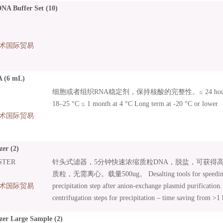
NA Buffer Set (10)
术国际贸易
A (6 mL)
细胞或者组织RNA稳定剂，保持核酸的完整性。≤ 24 hours at 37
18–25 °C ≤ 1 month at 4 °C Long term at -20 °C or lower
术国际贸易
er (2)
STER
针头式滤器，5分钟快速浓缩质粒DNA，脱盐，可获得
质粒，无需离心。载量500ug。 Desalting tools for speeding u
术国际贸易
precipitation step after anion-exchange plasmid purification.
centrifugation steps for precipitation – time saving from >1
sizes available, to be combined with Midi and Maxi preparat
zer Large Sample (2)
concentrated plasmid DNA; • No loss of DNA pellets or inco