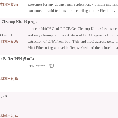
术国际贸易
exosomes for any downstream application; • Simple and fast 
exosomes – avoid tedious ultra centrifugation; • Flexibility
procedure can be scaled up or down depending on sample v
leanup Kit, 10 preps
biotechrabbit™ GenUP PCR/Gel Cleanup Kit has been specia
it GmbH
and easy cleanup or concentration of PCR fragments from re
术国际贸易
extraction of DNA from both TAE and TBE agarose gels. T
Mini Filter using a novel buffer, washed and then eluted in 
purified DNA is ready to be used in all demanding molecular
：Buffer PFN (5 mL)
including restriction digestion, ligation, sequencing, transf
PFN buffer, 5毫升
and in vitro transcription.
术国际贸易
(50)
术国际贸易