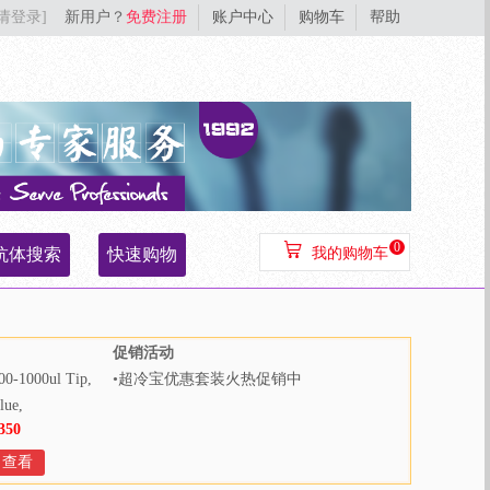
[请登录]
新用户？
免费注册
账户中心
购物车
帮助
0
抗体搜索
快速购物
我的购物车
促销活动
00-1000ul Tip,
•
超冷宝优惠套装火热促销中
lue,
350
000pcs/bag,
Bags/Case
查看