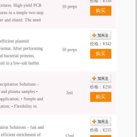
价格：
¥
338
ixtures. High-yield PCR
10 preps
ures in a simple two-step
er and eluted. The need
ime. The procedure takes
its. The purified DNA is
efficient plasmid
s, including restriction
价格：
¥
342
 format. After performing
10 preps
 bacterial proteins,
d in a low-salt buffer.
bacterial suspension,
DNA is ready to be used
ion Solutions –
enzymatic reactions and
价格：
¥
250
 and plasma samples •
2ml
pplication; • Simple and
ation; • Flexibility in
ding on sample volume.
lutions – fast and
价格：
¥
255
efficient enrichment of
12ml