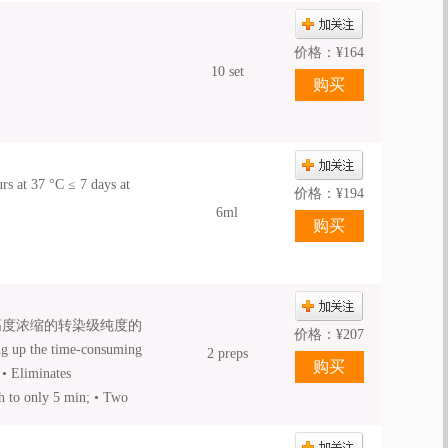
价格：
¥
164
10 set
 °C ≤ 7 days at
价格：
¥
194
6ml
高度浓缩的转染级纯度的
价格：
¥
207
p the time-consuming
2 preps
 • Eliminates
 h to only 5 min; • Two
ions; • Highly
mplete solubilization of