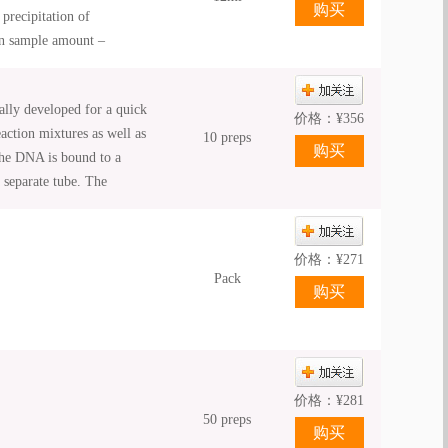
precipitation of
 in sample amount –
olume.
lly developed for a quick
价格：
¥
356
action mixtures as well as
10 preps
he DNA is bound to a
a separate tube. The
 biology applications,
ection into mammalian cells
价格：
¥
271
Pack
价格：
¥
281
50 preps