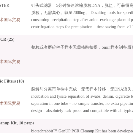
STER
针头式滤器，5分钟快速浓缩质粒DNA，脱盐，可获得
hardly visible precipitates.
质粒，无需离心。载量2000ug。 Desalting tools for speeding
术国际贸易
consuming precipitation step after anion-exchange plasmid pu
centrifugation steps for precipitation – time saving from >1
sizes available, to be combined with Midi and Maxi preparat
PCR (25)
concentrated plasmid DNA; • No loss of DNA pellets or inco
整粒或者磨碎种子样本无需核酸抽提，5min样本制备后
hardly visible precipitates.
术国际贸易
c Filters (10)
裂解与分离再单柱中完成，无需样本转移，无DNA流失。 Mini spi
incubation and lysate separation of swabs, denim, cigarette b
术国际贸易
separation in one tube – no sample transfer, no extra pipetting
design – absolutely leak-proof and compatible with all typical
Complete DNA recovery and maximum process reliability – 
nup Kit, 10 preps
contamination due to collection tube with lid. • Ethylene oxi
biotechrabbit™ GenUP PCR Cleanup Kit has been developed
amplifiable DNA