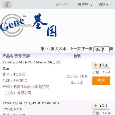
[请登录]
账户中心
购物车
第1 / 1页 共22条
上一页
下一页
页
Go
产品名/货号/品牌
包装
ExcelTaqTM Q-PCR Master Mix, 200
Rxn
价格：
¥
374
货号：TQ1100
200 Rxn (100
品牌：SMOBIO
Rxn x 2)
经销：
基因生物技术国际贸易
（上海）有限公司
ExcelTaqTM 2X Q-PCR Master Mix
SYBR, ROX
价格：
¥
404