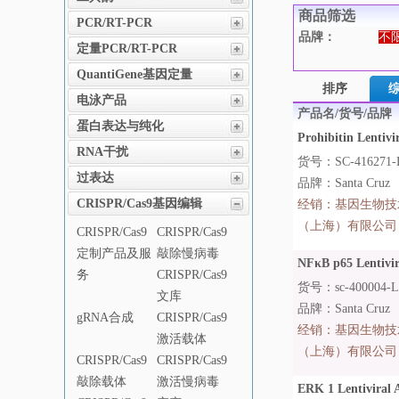
商品筛选
PCR/RT-PCR
品牌：
不
定量PCR/RT-PCR
QuantiGene基因定量
排序
电泳产品
产品名/货号/品牌
蛋白表达与纯化
Prohibitin Lentivir
RNA干扰
货号：SC-416271-
过表达
品牌：Santa Cruz
CRISPR/Cas9基因编辑
经销：
基因生物技
（上海）有限公司
CRISPR/Cas9
CRISPR/Cas9
定制产品及服
敲除慢病毒
NFκB p65 Lentivira
务
CRISPR/Cas9
货号：sc-400004-
文库
品牌：Santa Cruz
gRNA合成
CRISPR/Cas9
经销：
基因生物技
激活载体
（上海）有限公司
CRISPR/Cas9
CRISPR/Cas9
敲除载体
激活慢病毒
ERK 1 Lentiviral Ac