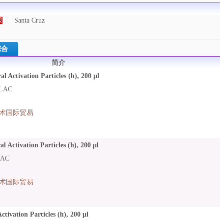
限
Santa Cruz
综合
简介
al Activation Particles (h), 200 µl
LAC
术国际贸易
l Activation Particles (h), 200 µl
LAC
术国际贸易
tivation Particles (h), 200 µl