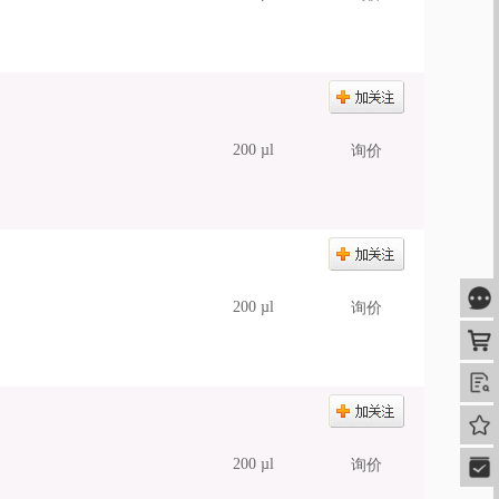
200 µl
询价
咨
200 µl
询价
购
查
我的
200 µl
询价
快速