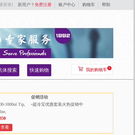
[请登录]
新用户？
免费注册
账户中心
购物车
帮助
0
抗体搜索
快速购物
我的购物车
促销活动
00-1000ul Tip,
•
超冷宝优惠套装火热促销中
lue,
350
000pcs/bag,
Bags/Case
查看