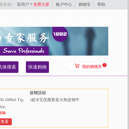
[请登录]
新用户？
免费注册
账户中心
购物车
帮助
0
抗体搜索
快速购物
我的购物车
促销活动
00-1000ul Tip,
•
超冷宝优惠套装火热促销中
lue,
350
000pcs/bag,
Bags/Case
查看