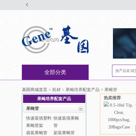
全部分类
基因商城首页
> 耗材 > 果蝇培养配套产品 > 果蝇管
热卖推荐
果蝇培养配套产品
果蝇管
快速装填塑料
快速装填果蝇
果蝇管架
管
袋装果蝇管
架装果蝇管