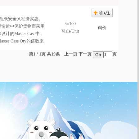
蝇瓶既安全又经济实惠。
5×100
的在运输途中保护货物而采用
询价
Vials/Unit
Master Case中，
 Case Qty的倍数来
第1 / 1页 共19条
上一页
下一页
页
Go