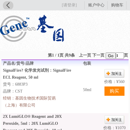
[请登录]
账户中心
购物车
第1 / 1页 共9条
上一页
下一页
页
Go
产品名/货号/品牌
包装
SignalFire? 化学发光试剂：SignalFire
ECL Reagent, 50 ml
价格：
¥
560
货号：6883P3
50ml
品牌：CST
经销：
基因生物技术国际贸易
（上海）有限公司
2X LumiGLO® Reagent and 20X
Peroxide, 5ml：20X LumiGLO
价格：
¥
1070