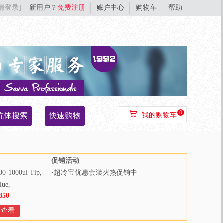
[请登录]
新用户？
免费注册
账户中心
购物车
帮助
0
抗体搜索
快速购物
我的购物车
促销活动
00-1000ul Tip,
•
超冷宝优惠套装火热促销中
lue,
350
000pcs/bag,
Bags/Case
查看