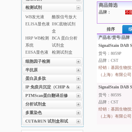
商品筛选
检测试剂
品牌：
不
WB发光液
酪胺信号放大
ELISA显色液
IHC底物试剂
排序
盒
产品名/货号/品牌
HRP WB检测
BCA 蛋白分析
系统
试剂盒
SignalStain DAB Su
ElISA显色液
检测试剂盒
货号：8059P
品牌：CST
细胞因子检测
经销：
基因生物技
半抗原
（上海）有限公司
蛋白及多肽
IP 免疫共沉淀（CHIP &
SignalStain DAB Su
MeDIP )
货号：8059S
PTMScan蛋白翻译后修
品牌：CST
饰
分析试剂盒
经销：
基因生物技
多重染色
（上海）有限公司
CUT&RUN 试剂盒和试
剂