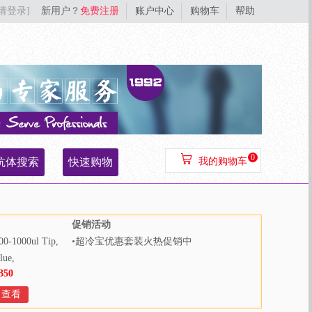
[请登录]
新用户？
免费注册
账户中心
购物车
帮助
0
抗体搜索
快速购物
我的购物车
促销活动
00-1000ul Tip,
•
超冷宝优惠套装火热促销中
lue,
350
000pcs/bag,
Bags/Case
查看