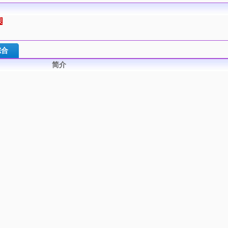
限
综合
简介