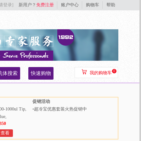
[请登录]
新用户？
免费注册
账户中心
购物车
帮助
0
抗体搜索
快速购物
我的购物车
促销活动
00-1000ul Tip,
•
超冷宝优惠套装火热促销中
lue,
350
000pcs/bag,
Bags/Case
查看