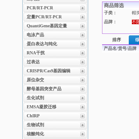
商品筛选
PCR/RT-PCR
子类：
帽
定量PCR/RT-PCR
品牌：
不
QuantiGene基因定量
电泳产品
排序
蛋白表达与纯化
产品名/货号/品牌
RNA干扰
过表达
CRISPR/Cas9基因编辑
原位杂交
酵母基因突变产品
生化试剂
EMSA凝胶迁移
ChIRP
生物试剂
核酸纯化