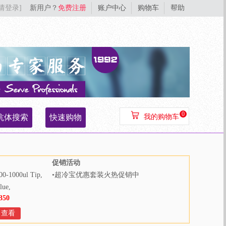
[请登录]
新用户？
免费注册
账户中心
购物车
帮助
0
抗体搜索
快速购物
我的购物车
促销活动
00-1000ul Tip,
•
超冷宝优惠套装火热促销中
lue,
350
000pcs/bag,
Bags/Case
查看