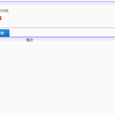
类似物
限
综合
简介