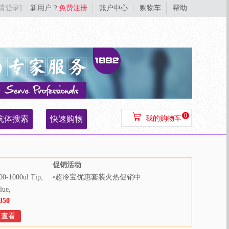
[请登录]
新用户？
免费注册
账户中心
购物车
帮助
0
抗体搜索
快速购物
我的购物车
促销活动
00-1000ul Tip,
•
超冷宝优惠套装火热促销中
lue,
350
000pcs/bag,
Bags/Case
查看