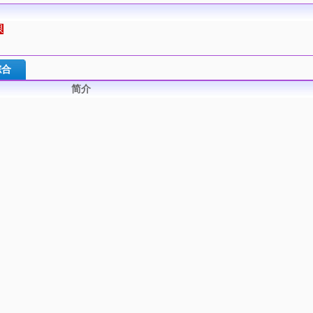
限
综合
简介