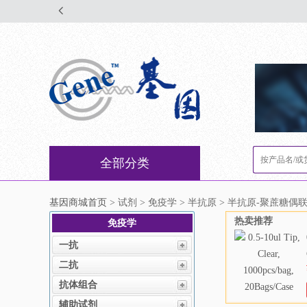
全部分类
基因商城首页
> 试剂 > 免疫学 > 半抗原 > 半抗原-聚蔗糖偶
热卖推荐
免疫学
一抗
二抗
抗体组合
辅助试剂