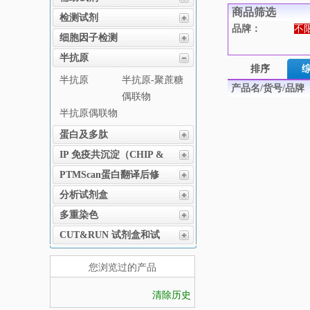
商品筛选
检测试剂
品牌：
不
细胞因子检测
半抗原
排序
半抗原
半抗原-聚蔗糖
产品名/货号/品牌
偶联物
半抗原偶联物
蛋白及多肽
IP 免疫共沉淀（CHIP &
MeDIP )
PTMScan蛋白翻译后修
饰
分析试剂盒
多重染色
CUT&RUN 试剂盒和试
剂
您浏览过的产品
清除历史