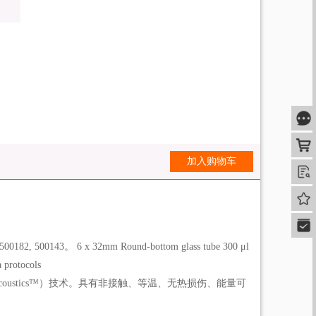
咨
购
加入购物车
查
我的
快速
00143。 6 x 32mm Round-bottom glass tube 300 μl
 protocols
cused Acoustics™）技术。具有非接触、等温、无热损伤、能量可