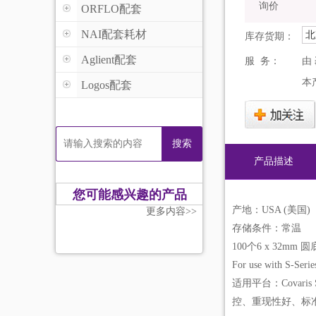
询价
ORFLO配套
NAI配套耗材
北
库存货期：
Aglient配套
服 务：
由
本
Logos配套
搜索
产品描述
您可能感兴趣的产品
产地：USA (美国)
更多内容>>
存储条件：常温
100个6 x 32mm 圆底
For use with S-Serie
适用平台：Covaris
控、重现性好、标