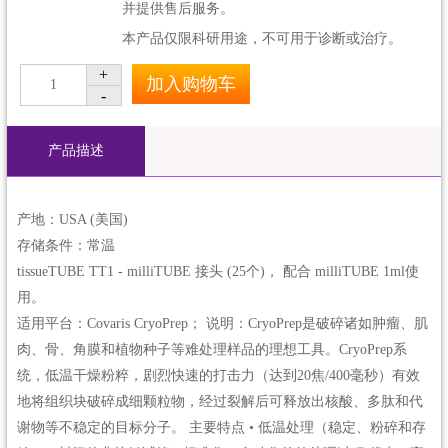
并提供售后服务。
本产品仅限科研用途，不可用于诊断或治疗。
+
加入购物车
1
-
产品描述
产地：USA (美国)
存储条件：常温
tissueTUBE TT1 - milliTUBE 接头 (25个)， 配合 milliTUBE 1ml使
用。
适用平台：Covaris CryoPrep； 说明：CryoPrep是破碎诸如肿瘤、肌
肉、骨、角膜和植物种子等难处理样品的理想工具。CryoPrep系
统，低温干燥粉粹，剧烈快速的打击力（达到20焦/400毫秒）有效
地将组织块破碎成细颗粒物，经过裂解后可释放出核酸、多肽和代
谢物等不稳定的目标分子。 主要特点 • 低温处理（稳定、粉碎和存