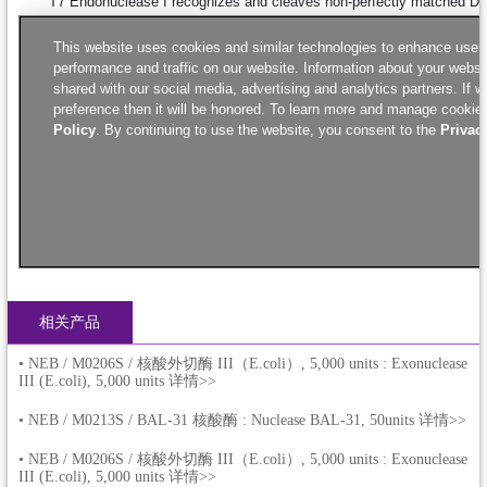
相关产品
•
NEB / M0206S / 核酸外切酶 III（E.coli）, 5,000 units : Exonuclease
III (E.coli), 5,000 units 详情>>
•
NEB / M0213S / BAL-31 核酸酶 : Nuclease BAL-31, 50units 详情>>
•
NEB / M0206S / 核酸外切酶 III（E.coli）, 5,000 units : Exonuclease
III (E.coli), 5,000 units 详情>>