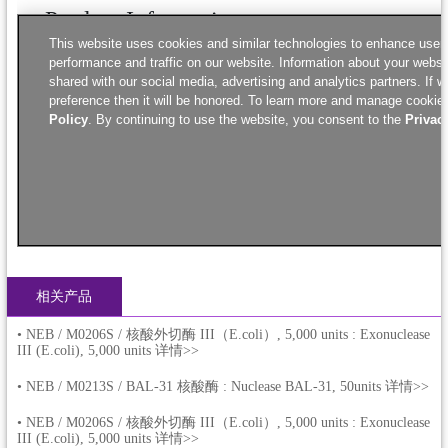
相关产品
•
NEB / M0206S / 核酸外切酶 III（E.coli）, 5,000 units : Exonuclease
III (E.coli), 5,000 units 详情>>
•
NEB / M0213S / BAL-31 核酸酶 : Nuclease BAL-31, 50units 详情>>
•
NEB / M0206S / 核酸外切酶 III（E.coli）, 5,000 units : Exonuclease
III (E.coli), 5,000 units 详情>>