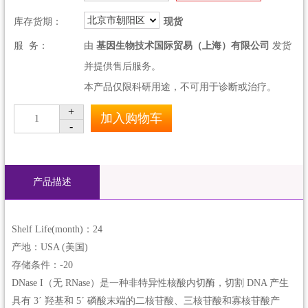
北京市朝阳区
库存货期：
现货
服 务：
由
基因生物技术国际贸易（上海）有限公司
发货
并提供售后服务。
本产品仅限科研用途，不可用于诊断或治疗。
+
加入购物车
1
-
产品描述
Shelf Life(month)：24
产地：USA (美国)
存储条件：-20
DNase I（无 RNase）是一种非特异性核酸内切酶，切割 DNA 产生
具有 3´ 羟基和 5´ 磷酸末端的二核苷酸、三核苷酸和寡核苷酸产