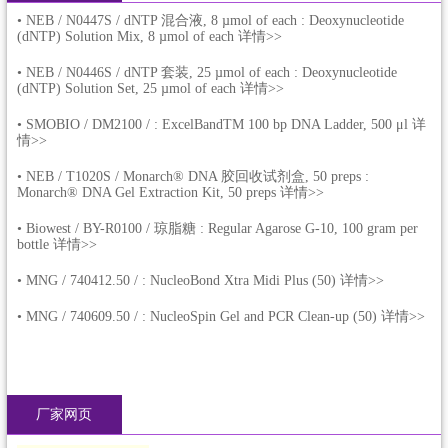
•
NEB / N0447S / dNTP 混合液, 8 µmol of each : Deoxynucleotide
(dNTP) Solution Mix, 8 µmol of each 详情>>
•
NEB / N0446S / dNTP 套装, 25 µmol of each : Deoxynucleotide
(dNTP) Solution Set, 25 µmol of each 详情>>
•
SMOBIO / DM2100 / : ExcelBandTM 100 bp DNA Ladder, 500 μl 详
情>>
•
NEB / T1020S / Monarch® DNA 胶回收试剂盒, 50 preps :
Monarch® DNA Gel Extraction Kit, 50 preps 详情>>
•
Biowest / BY-R0100 / 琼脂糖 : Regular Agarose G-10, 100 gram per
bottle 详情>>
•
MNG / 740412.50 / : NucleoBond Xtra Midi Plus (50) 详情>>
•
MNG / 740609.50 / : NucleoSpin Gel and PCR Clean-up (50) 详情>>
厂家网页