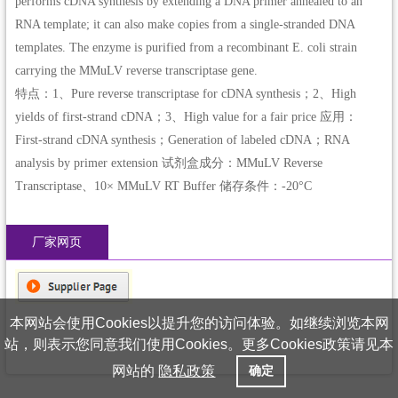
performs cDNA synthesis by extending a DNA primer annealed to an
RNA template; it can also make copies from a single-stranded DNA
templates. The enzyme is purified from a recombinant E. coli strain
carrying the MMuLV reverse transcriptase gene.
特点：1、Pure reverse transcriptase for cDNA synthesis；2、High
yields of first-strand cDNA；3、High value for a fair price 应用：
First-strand cDNA synthesis；Generation of labeled cDNA；RNA
analysis by primer extension 试剂盒成分：MMuLV Reverse
Transcriptase、10× MMuLV RT Buffer 储存条件：-20°C
厂家网页
本网站会使用Cookies以提升您的访问体验。如继续浏览本网
站，则表示您同意我们使用Cookies。更多Cookies政策请见本
网站的
隐私政策
确定