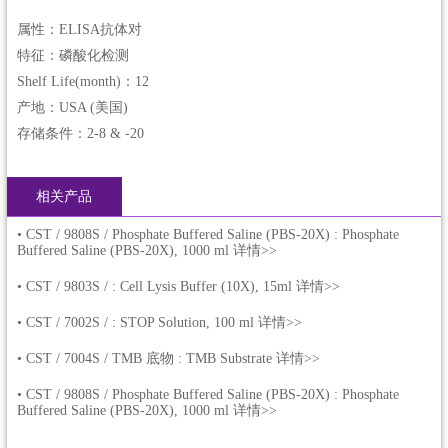
属性：ELISA抗体对
特征：磷酸化检测
Shelf Life(month)：12
产地：USA (美国)
存储条件：2-8 & -20
相关产品
•
CST / 9808S / Phosphate Buffered Saline (PBS-20X) : Phosphate
Buffered Saline (PBS-20X), 1000 ml 详情>>
•
CST / 9803S / : Cell Lysis Buffer (10X), 15ml 详情>>
•
CST / 7002S / : STOP Solution, 100 ml 详情>>
•
CST / 7004S / TMB 底物 : TMB Substrate 详情>>
•
CST / 9808S / Phosphate Buffered Saline (PBS-20X) : Phosphate
Buffered Saline (PBS-20X), 1000 ml 详情>>