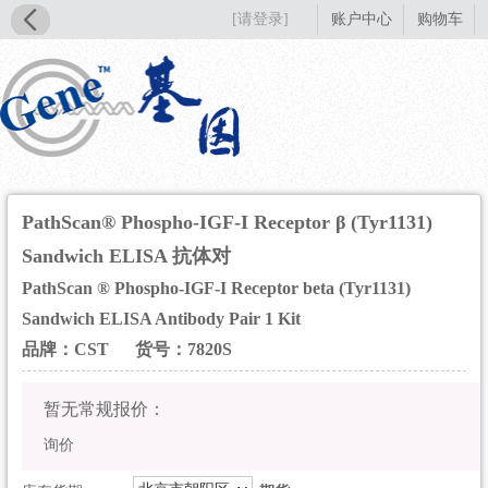
[请登录]
账户中心
购物车
PathScan® Phospho-IGF-I Receptor β (Tyr1131)
Sandwich ELISA 抗体对
PathScan ® Phospho-IGF-I Receptor beta (Tyr1131)
Sandwich ELISA Antibody Pair 1 Kit
品牌：CST
货号：7820S
暂无常规报价：
询价