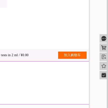
咨
购
tests in 2 ml / ¥0.00
加入购物车
查
我的
快速