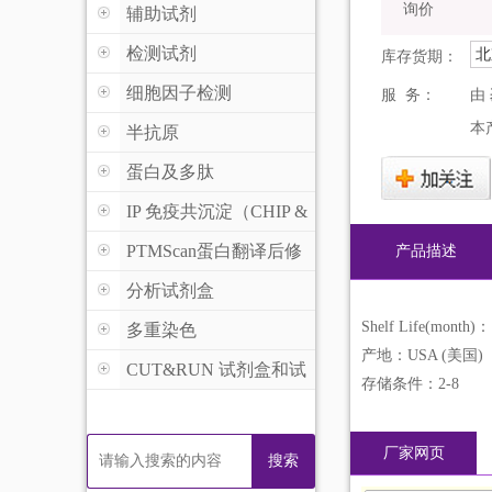
询价
辅助试剂
检测试剂
北
库存货期：
细胞因子检测
服 务：
由
本
半抗原
蛋白及多肽
IP 免疫共沉淀（CHIP &
MeDIP )
PTMScan蛋白翻译后修
产品描述
饰
分析试剂盒
Shelf Life(month)：
多重染色
产地：USA (美国)
CUT&RUN 试剂盒和试
存储条件：2-8
剂
厂家网页
搜索