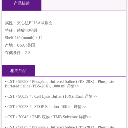
产品描述
属性：夹心法ELISA试剂盒
特征：磷酸化检测
Shelf Life(month)：12
产地：USA (美国)
存储条件：2-8
相关产品
•
CST / 9808S / Phosphate Buffered Saline (PBS-20X) : Phosphate
Buffered Saline (PBS-20X), 1000 ml 详情>>
•
CST / 9803S / : Cell Lysis Buffer (10X), 15ml 详情>>
•
CST / 7002S / : STOP Solution, 100 ml 详情>>
•
CST / 7004S / TMB 底物 : TMB Substrate 详情>>
•
CST / 9808S / Phosphate Buffered Saline (PBS-20X) : Phosphate