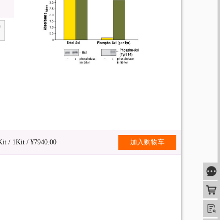
)
t / 1Kit / ¥7940.00
加入购物车
咨
购
查