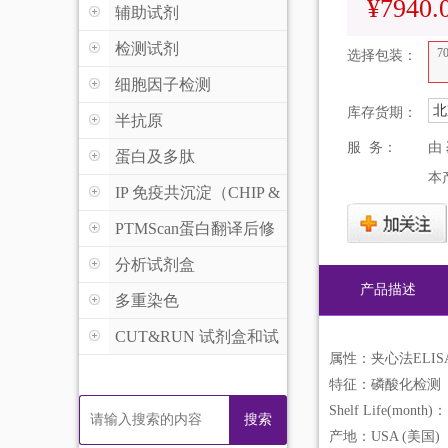
¥7940.
辅助试剂
检测试剂
70
选择包装：
细胞因子检测
北
库存货期：
半抗原
服 务：
由
蛋白及多肽
本
IP 免疫共沉淀（CHIP &
MeDIP )
PTMScan蛋白翻译后修
饰
分析试剂盒
产品描述
多重染色
CUT&RUN 试剂盒和试
属性：夹心法ELI
剂
特征：磷酸化检测
Shelf Life(month)：
搜索
产地：USA (美国)