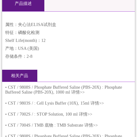
产品描述
属性：夹心法ELISA试剂盒
特征：磷酸化检测
Shelf Life(month)：12
产地：USA (美国)
存储条件：2-8
相关产品
•
CST / 9808S / Phosphate Buffered Saline (PBS-20X) : Phosphate
Buffered Saline (PBS-20X), 1000 ml 详情>>
•
CST / 9803S / : Cell Lysis Buffer (10X), 15ml 详情>>
•
CST / 7002S / : STOP Solution, 100 ml 详情>>
•
CST / 7004S / TMB 底物 : TMB Substrate 详情>>
•
CST / 9808S / Phosphate Buffered Saline (PBS-20X) : Phosphate