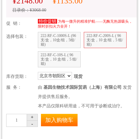
¥2148.00
¥1135.00
目录价：¥3068.00
特价促销
为每一微升的精准护航——无酶无热源吸头，
促 销：
限时折扣火力全开！
222-RF-C-1000S-L (96
222-RF-C-200S-L ( 96
选择包装：
支/盒，10盒/组，5组/
支/盒，10 盒/组，5 组/
箱)
箱)
222-RF-C-10S-L ( 96
支/盒，10 盒/组，5 组/
箱)
北京市朝阳区
库存货期：
现货
服 务：
由
基因生物技术国际贸易（上海）有限公司
发货
并提供售后服务。
本产品仅限科研用途，不可用于诊断或治疗。
+
加入购物车
1
-