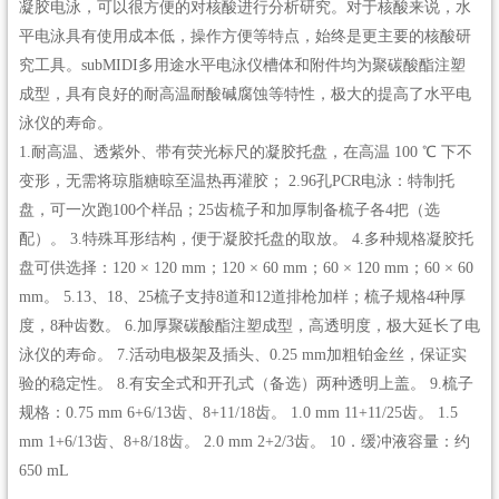
凝胶电泳，可以很方便的对核酸进行分析研究。对于核酸来说，水
平电泳具有使用成本低，操作方便等特点，始终是更主要的核酸研
究工具。subMIDI多用途水平电泳仪槽体和附件均为聚碳酸酯注塑
成型，具有良好的耐高温耐酸碱腐蚀等特性，极大的提高了水平电
泳仪的寿命。
1.耐高温、透紫外、带有荧光标尺的凝胶托盘，在高温 100 ℃ 下不
变形，无需将琼脂糖晾至温热再灌胶； 2.96孔PCR电泳：特制托
盘，可一次跑100个样品；25齿梳子和加厚制备梳子各4把（选
配）。 3.特殊耳形结构，便于凝胶托盘的取放。 4.多种规格凝胶托
盘可供选择：120 × 120 mm；120 × 60 mm；60 × 120 mm；60 × 60
mm。 5.13、18、25梳子支持8道和12道排枪加样；梳子规格4种厚
度，8种齿数。 6.加厚聚碳酸酯注塑成型，高透明度，极大延长了电
泳仪的寿命。 7.活动电极架及插头、0.25 mm加粗铂金丝，保证实
验的稳定性。 8.有安全式和开孔式（备选）两种透明上盖。 9.梳子
规格：0.75 mm 6+6/13齿、8+11/18齿。 1.0 mm 11+11/25齿。 1.5
mm 1+6/13齿、8+8/18齿。 2.0 mm 2+2/3齿。 10．缓冲液容量：约
650 mL