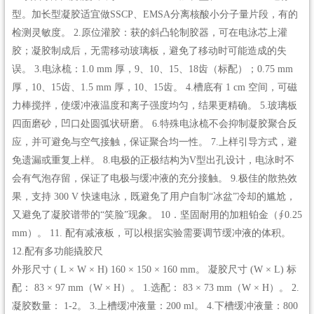
型。加长型凝胶适宜做SSCP、EMSA分离核酸小分子量片段，有的
检测灵敏度。 2.原位灌胶：获的斜凸轮制胶器，可在电泳芯上灌
胶；凝胶制成后，无需移动玻璃板，避免了移动时可能造成的失
误。 3.电泳梳：1.0 mm 厚，9、10、15、18齿（标配）；0.75 mm
厚，10、15齿、1.5 mm 厚，10、15齿。 4.槽底有 1 cm 空间，可磁
力棒搅拌，使缓冲液温度和离子强度均匀，结果更精确。 5.玻璃板
四面磨砂，凹口处圆弧状研磨。 6.特殊电泳梳不会抑制凝胶聚合反
应，并可避免与空气接触，保证聚合均一性。 7.上样引导方式，避
免遗漏或重复上样。 8.电极的正极结构为V型出孔设计，电泳时不
会有气泡存留，保证了电极与缓冲液的充分接触。 9.极佳的散热效
果，支持 300 V 快速电泳，既避免了用户自制“冰盆”冷却的尴尬，
又避免了凝胶谱带的“笑脸”现象。 10．坚固耐用的加粗铂金（∮0.25
mm）。 11. 配有减液板，可以根据实验需要调节缓冲液的体积。
12.配有多功能撬胶尺
外形尺寸 ( L × W × H) 160 × 150 × 160 mm。 凝胶尺寸 (W × L) 标
配： 83 × 97 mm（W × H）。 1.选配： 83 × 73 mm（W × H）。 2.
凝胶数量： 1-2。 3.上槽缓冲液量：200 ml。 4.下槽缓冲液量：800