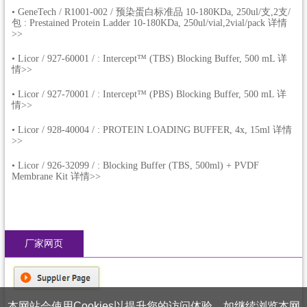
•
GeneTech / R1001-002 / 预染蛋白标准品 10-180KDa, 250ul/支,2支/
包 : Prestained Protein Ladder 10-180KDa, 250ul/vial,2vial/pack 详情
>>
•
Licor / 927-60001 / : Intercept™ (TBS) Blocking Buffer, 500 mL 详
情>>
•
Licor / 927-70001 / : Intercept™ (PBS) Blocking Buffer, 500 mL 详
情>>
•
Licor / 928-40004 / : PROTEIN LOADING BUFFER, 4x, 15ml 详情
>>
•
Licor / 926-32099 / : Blocking Buffer (TBS, 500ml) + PVDF
Membrane Kit 详情>>
厂家网页
本网站会使用Cookies以提升您的访问体验。如继续浏览本网