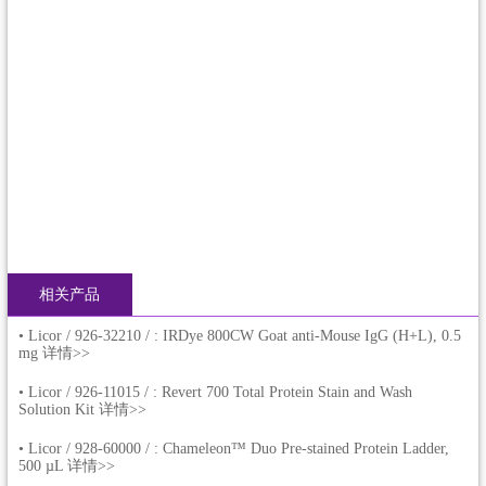
相关产品
•
Licor / 926-32210 / : IRDye 800CW Goat anti-Mouse IgG (H+L), 0.5
mg 详情>>
•
Licor / 926-11015 / : Revert 700 Total Protein Stain and Wash
Solution Kit 详情>>
•
Licor / 928-60000 / : Chameleon™ Duo Pre-stained Protein Ladder,
500 µL 详情>>