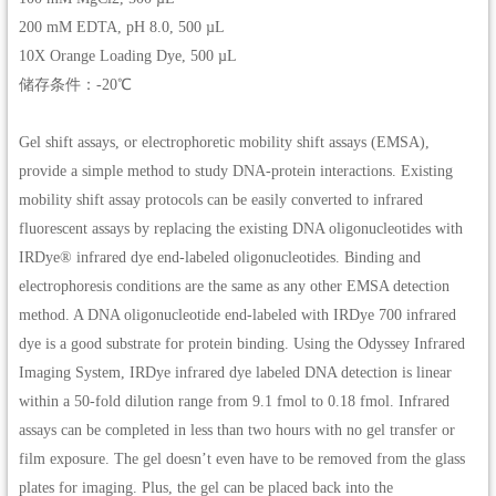
200 mM EDTA, pH 8.0, 500 µL
10X Orange Loading Dye, 500 µL
储存条件：-20℃
Gel shift assays, or electrophoretic mobility shift assays (EMSA),
provide a simple method to study DNA-protein interactions. Existing
mobility shift assay protocols can be easily converted to infrared
fluorescent assays by replacing the existing DNA oligonucleotides with
IRDye® infrared dye end-labeled oligonucleotides. Binding and
electrophoresis conditions are the same as any other EMSA detection
method. A DNA oligonucleotide end-labeled with IRDye 700 infrared
dye is a good substrate for protein binding. Using the Odyssey Infrared
Imaging System, IRDye infrared dye labeled DNA detection is linear
within a 50-fold dilution range from 9.1 fmol to 0.18 fmol. Infrared
assays can be completed in less than two hours with no gel transfer or
film exposure. The gel doesn’t even have to be removed from the glass
plates for imaging. Plus, the gel can be placed back into the