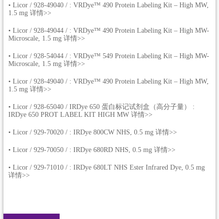
•
Licor / 928-49040 / : VRDye™ 490 Protein Labeling Kit – High MW,
1.5 mg 详情>>
•
Licor / 928-49044 / : VRDye™ 490 Protein Labeling Kit – High MW-
Microscale, 1.5 mg 详情>>
•
Licor / 928-54044 / : VRDye™ 549 Protein Labeling Kit – High MW-
Microscale, 1.5 mg 详情>>
•
Licor / 928-49040 / : VRDye™ 490 Protein Labeling Kit – High MW,
1.5 mg 详情>>
•
Licor / 928-65040 / IRDye 650 蛋白标记试剂盒（高分子量） :
IRDye 650 PROT LABEL KIT HIGH MW 详情>>
•
Licor / 929-70020 / : IRDye 800CW NHS, 0.5 mg 详情>>
•
Licor / 929-70050 / : IRDye 680RD NHS, 0.5 mg 详情>>
•
Licor / 929-71010 / : IRDye 680LT NHS Ester Infrared Dye, 0.5 mg
详情>>