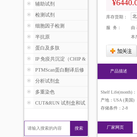
¥6440.
辅助试剂
检测试剂
北
库存货期：
细胞因子检测
服 务：
由
半抗原
本
蛋白及多肽
IP 免疫共沉淀（CHIP &
MeDIP )
PTMScan蛋白翻译后修
产品描述
饰
分析试剂盒
多重染色
Shelf Life(month)：
产地：USA (美国)
CUT&RUN 试剂盒和试
存储条件：2-8
剂
厂家网页
搜索