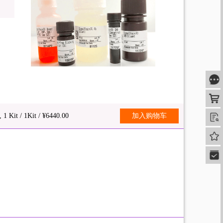
咨
购
 1 Kit / 1Kit / ¥6440.00
加入购物车
查
我的
快速