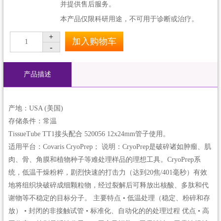
并提供售后服务。
本产品仅限科研用途，不可用于诊断或治疗。
+
加入购物车
1
-
产品描述
产地：USA (美国)
存储条件：常温
TissueTube TT1接头配合 520056 12x24mm管子使用。
适用平台：Covaris CryoPrep； 说明：CryoPrep是破碎诸如肿瘤、肌
肉、骨、角膜和植物种子等难处理样品的理想工具。CryoPrep系
统，低温干燥粉粹，剧烈快速的打击力（达到20焦/401毫秒）有效
地将组织块破碎成细颗粒物，经过裂解后可释放出核酸、多肽和代
谢物等不稳定的目标分子。 主要特点 • 低温处理（稳定、粉碎和存
放） • 封闭的非接触试管 • 标准化、自动化的的处理过程 优点 • 高