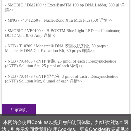
•
SMOBIO / DM2100 / : ExcelBandTM 100 bp DNA Ladder, 500 μl 详
情>>
•
MNG / 740412.50 / : NucleoBond Xtra Midi Plus (50) 详情>>
•
SMOBIO / VE0100 / : B-BOXTM Blue Light LED epi-illuminator,
DC 12 Volt, 0.72 Amp 详情>>
•
NEB / T1020S / Monarch® DNA 胶回收试剂盒, 50 preps :
Monarch® DNA Gel Extraction Kit, 50 preps 详情>>
•
NEB / N0446S / dNTP 套装, 25 µmol of each : Deoxynucleotide
(dNTP) Solution Set, 25 µmol of each 详情>>
•
NEB / N0447S / dNTP 混合液, 8 µmol of each : Deoxynucleotide
(dNTP) Solution Mix, 8 µmol of each 详情>>
厂家网页
本网站会使用Cookies以提升您的访问体验。如继续浏览本网
站，则表示您同意我们使用Cookies。更多Cookies政策请见本