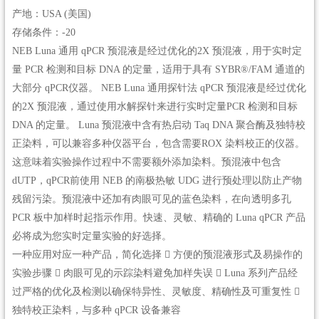
产地：USA (美国)
存储条件：-20
NEB Luna 通用 qPCR 预混液是经过优化的2X 预混液，用于实时定
量 PCR 检测和目标 DNA 的定量，适用于具有 SYBR®/FAM 通道的
大部分 qPCR仪器。 NEB Luna 通用探针法 qPCR 预混液是经过优化
的2X 预混液，通过使用水解探针来进行实时定量PCR 检测和目标
DNA 的定量。 Luna 预混液中含有热启动 Taq DNA 聚合酶及独特校
正染料，可以兼容多种仪器平台，包含需要ROX 染料校正的仪器。
这意味着实验操作过程中不需要额外添加染料。预混液中包含
dUTP，qPCR前使用 NEB 的南极热敏 UDG 进行预处理以防止产物
残留污染。预混液中还加有肉眼可见的蓝色染料，在向透明多孔
PCR 板中加样时起指示作用。快速、灵敏、精确的 Luna qPCR 产品
必将成为您实时定量实验的好选择。
一种应用对应一种产品，简化选择  方便的预混液形式及易操作的
实验步骤  肉眼可见的示踪染料避免加样失误  Luna 系列产品经
过严格的优化及检测以确保特异性、灵敏度、精确性及可重复性 
独特校正染料，与多种 qPCR 设备兼容