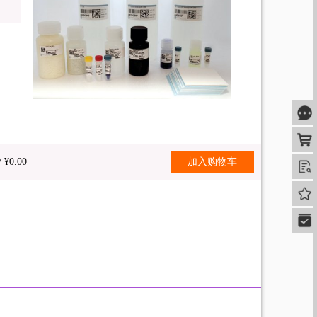
咨
购
/ ¥0.00
加入购物车
查
我的
快速