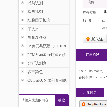
询价
辅助试剂
检测试剂
北
库存货期：
细胞因子检测
服 务：
由
本
半抗原
蛋白及多肽
IP 免疫共沉淀（CHIP &
MeDIP )
PTMScan蛋白翻译后修
产品描述
饰
分析试剂盒
Shelf Life(month)：
多重染色
存储条件：RT & -2
CUT&RUN 试剂盒和试
剂
厂家网页
搜索