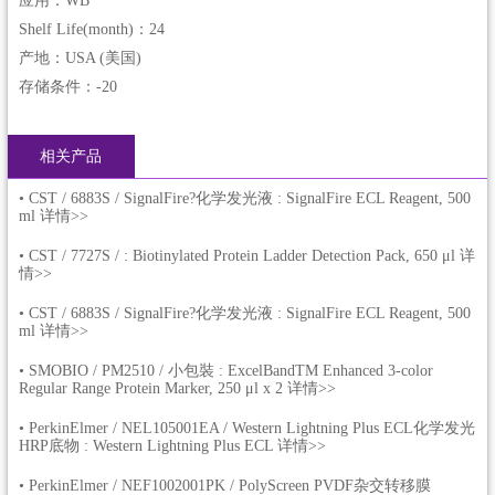
应用：WB
Shelf Life(month)：24
产地：USA (美国)
存储条件：-20
相关产品
•
CST / 6883S / SignalFire?化学发光液 : SignalFire ECL Reagent, 500
ml 详情>>
•
CST / 7727S / : Biotinylated Protein Ladder Detection Pack, 650 μl 详
情>>
•
CST / 6883S / SignalFire?化学发光液 : SignalFire ECL Reagent, 500
ml 详情>>
•
SMOBIO / PM2510 / 小包裝 : ExcelBandTM Enhanced 3-color
Regular Range Protein Marker, 250 μl x 2 详情>>
•
PerkinElmer / NEL105001EA / Western Lightning Plus ECL化学发光
HRP底物 : Western Lightning Plus ECL 详情>>
•
PerkinElmer / NEF1002001PK / PolyScreen PVDF杂交转移膜